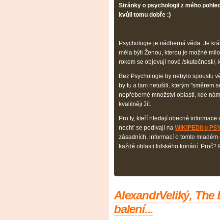
Stránky o psychologii z mého pohled
kvůli tomu dobře :)
Psychologie je nádherná věda. Je kr
měla býti Ženou, kterou je možné milo
rokem se objevují nové /skutečnosti/,
Bez Psychologie by nebylo spoustu vě
by tu a tam netušili, kterým "směrem s
nepřeberné množství oblastí, kde nám
kvalitněji žít.
Pro ty, kteří hledají obecné informace
nechť se podívají na
WIKIPEDII o P
zásadních, informací o tomto mladém o
každé oblasti lidského konání. Proč? Pr
AlexandrVeliký, The 
balení...