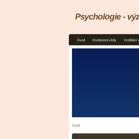
Psychologie - vý
Úvod
Osobnosti vědy
Vzdělání 
Úvod