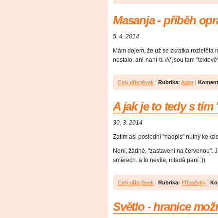
Masanja - příběh op
5. 4. 2014
Mám dojem, že už se zkratka rozletěla n
nestalo. ani-nani-ti. //// jsou tam "textov
Celý příspěvek
|
Rubrika:
Autor
|
Koment
A jak je to tedy s t
30. 3. 2014
Zatím asi poslední "nadpis" nutný ke /zl
Není, žádné, "zastavení na červenou". J
směrech. a to nevíte, mladá paní :))
Celý příspěvek
|
Rubrika:
Příspěvky
|
Ko
Světlo - hranice mož