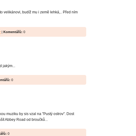
to velikánovi, budíž mu i země lehká,.. Před ním
y
|
Komentářů:
0
d jakým...
ntářů:
0
kou muziku by sis vzal na "Pustý ostrov". Dost
ašít Abbey Road od broučků...
ářů:
0