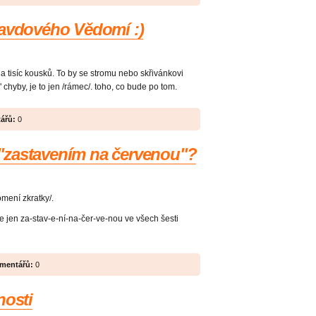
ravdového Vědomí :)
a tisíc kousků. To by se stromu nebo skřivánkovi
é" chyby, je to jen /rámec/. toho, co bude po tom.
ářů:
0
ím "zastavením na červenou"?
omení zkratky/.
e jen za-stav-e-ní-na-čer-ve-nou ve všech šesti
mentářů:
0
nosti