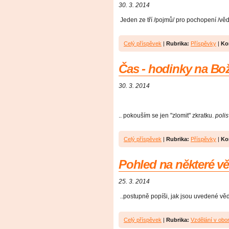
30. 3. 2014
Jeden ze tří /pojmů/ pro pochopení /věd
Celý příspěvek
|
Rubrika:
Příspěvky
|
Ko
Čas - hodinky na Bo
30. 3. 2014
.. pokouším se jen "zlomit" zkratku.
polis
Celý příspěvek
|
Rubrika:
Příspěvky
|
Ko
Pohled na některé vě
25. 3. 2014
..postupně popíši, jak jsou uvedené věd
Celý příspěvek
|
Rubrika:
Vzdělání v obo