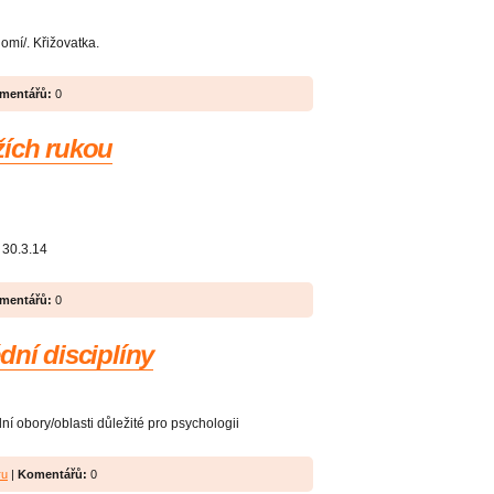
omí/. Křižovatka.
mentářů:
0
žích rukou
30.3.14
mentářů:
0
dní disciplíny
ní obory/oblasti důležité pro psychologii
ru
|
Komentářů:
0