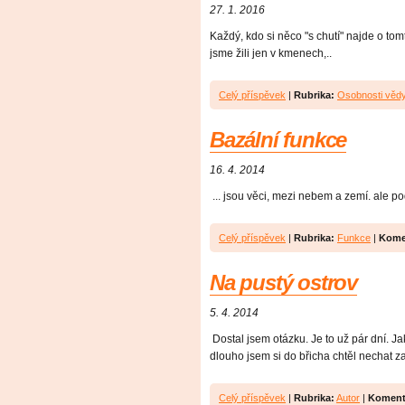
27. 1. 2016
Každý, kdo si něco "s chutí" najde o tom
jsme žili jen v kmenech,..
Celý příspěvek
|
Rubrika:
Osobnosti věd
Bazální funkce
16. 4. 2014
... jsou věci, mezi nebem a zemí. ale po
Celý příspěvek
|
Rubrika:
Funkce
|
Kome
Na pustý ostrov
5. 4. 2014
Dostal jsem otázku. Je to už pár dní. Ja
dlouho jsem si do břicha chtěl nechat z
Celý příspěvek
|
Rubrika:
Autor
|
Koment