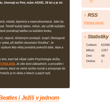
<<
u. Jmenuji se Petr, mám ADHD, 39 let a je mi
RSS
ásná, mladá, tajemná a neprozkoumaná. Jako by
Přehled zdrojů
vat. Téměř každý týden, měsíc, ale určitě každým
 které pomáhají takřka na každém kroku.
Statistiky
cí, objevů, léčebných postupů. (např.) Biologové
e vydat, při dalším zkoumání člověka". Je
Celkem:
63396
 výzkum této vědy pomáhá pokročit dále, lépe a
Měsíc:
1357
Den:
49
 o tom, kam tak nějak zatím Psychologie došla,
Online:
1
SYCHOLOGII
.
Je zde dost základních, a prozatím i
boru, který se velmi rychle rozvíjí a prosazuje do
otože je to věda o lidech a jejich bytí.
Beatles i Ježíš v jednom