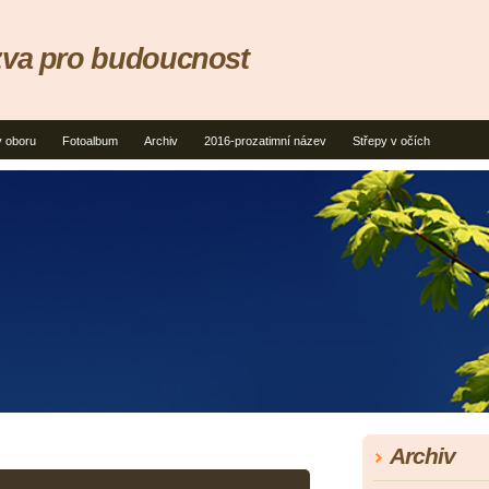
zva pro budoucnost
v oboru
Fotoalbum
Archiv
2016-prozatimní název
Střepy v očích
Archiv